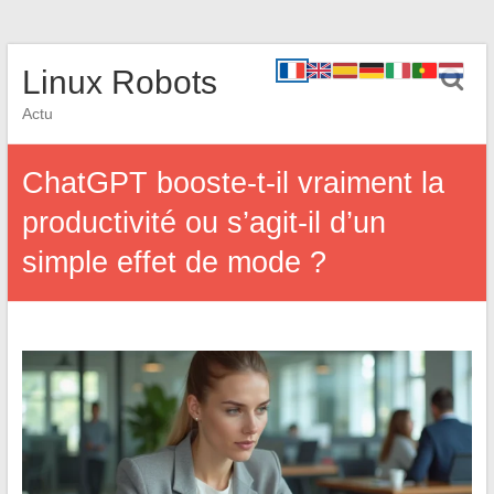
Linux Robots
Actu
ChatGPT booste-t-il vraiment la
productivité ou s’agit-il d’un
simple effet de mode ?